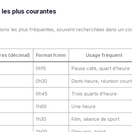
les plus courantes
sions les plus fréquentes, souvent recherchées dans un co
es (décimal)
Format h:mm
Usage fréquent
0h15
Pause café, quart d’heure
0h30
Demi-heure, réunion court
0h45
Trois quarts d’heure
1h00
Une heure
1h30
Film, séance de sport
2h00
Déjeuner, trajet