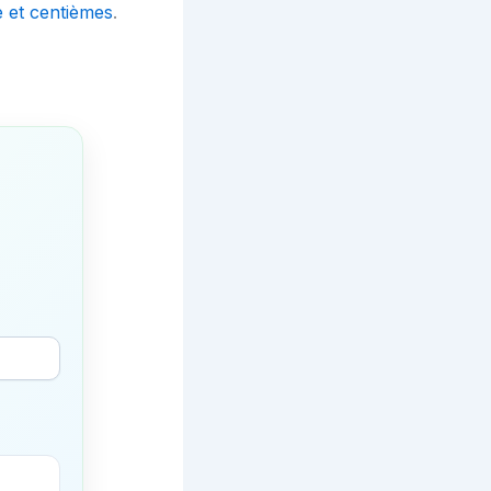
e et centièmes
.