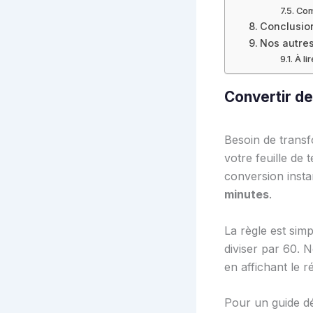
Com
Conclusio
Nos autres
À li
Convertir d
Besoin de trans
votre feuille de
conversion insta
minutes
.
La règle est simp
diviser par 60. 
en affichant le 
Pour un guide dét