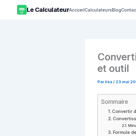
Aller
Le Calculateur
Accueil
Calculateurs
Blog
Contac
au
contenu
Convert
et outil
Par
lisa
/
23 mai 2
Sommaire
Convertir 
Convertis
Minu
Formule d