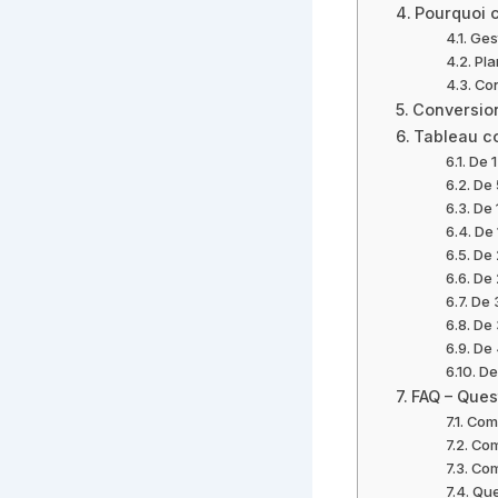
Pourquoi c
Gest
Pla
Con
Conversion
Tableau co
De 1
De 
De 
De 
De 
De 
De 
De 
De 
De
FAQ – Ques
Comm
Com
Com
Que