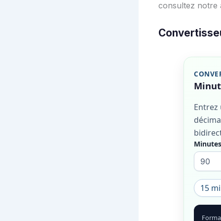
consultez notre 
Convertisse
CONVER
Minut
Entrez
décimal
bidirec
Minute
15 m
Forma