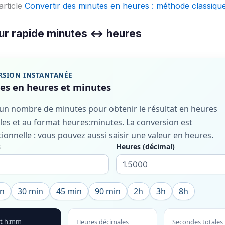
article
Convertir des minutes en heures : méthode classiqu
ur rapide minutes ↔ heures
SION INSTANTANÉE
es en heures et minutes
 un nombre de minutes pour obtenir le résultat en heures
es et au format heures:minutes. La conversion est
tionnelle : vous pouvez aussi saisir une valeur en heures.
s
Heures (décimal)
in
30 min
45 min
90 min
2h
3h
8h
t h:mm
Heures décimales
Secondes totales