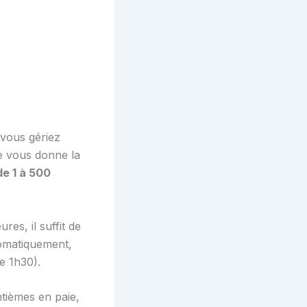
vous gériez
ge vous donne la
e 1 à 500
es, il suffit de
tomatiquement,
e 1h30).
ntièmes en paie,