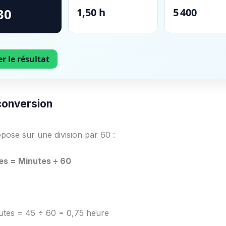
30
1,50 h
5 400
r le résultat
conversion
pose sur une division par 60 :
es = Minutes ÷ 60
utes = 45 ÷ 60 = 0,75 heure